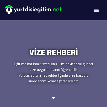
DİL PROG
AKADEMİK PR
VİZE REHBERİ
Eğitime katılmak istediğiniz ülke hakkındaki güncel
vize uygulamalarını öğrenebilir,
Yurtdisiegitim.net rehberliğinde vize başvuru
süreçlerinizi kolaylaştırabilirsiniz.