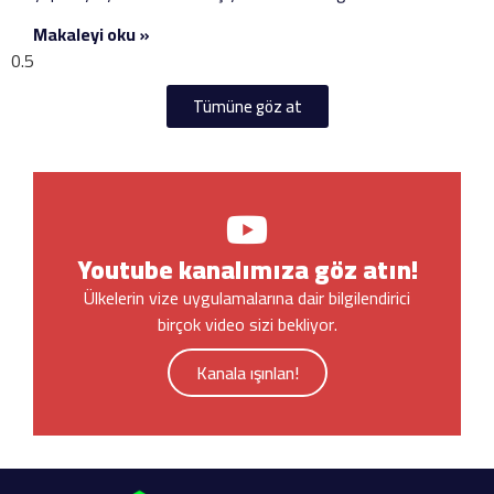
Makaleyi oku »
Tümüne göz at
Youtube kanalımıza göz atın!
Ülkelerin vize uygulamalarına dair bilgilendirici
birçok video sizi bekliyor.
Kanala ışınlan!