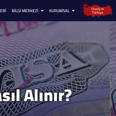
Study in
ERİ
BİLGİ MERKEZİ
KURUMSAL
Türkiye
ıl Alınır?