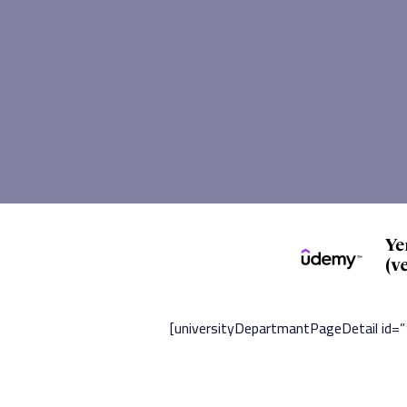
[universityDepartmantPageDetail id=