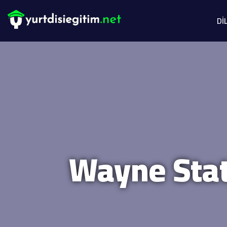
Dİ
Wayne Stat