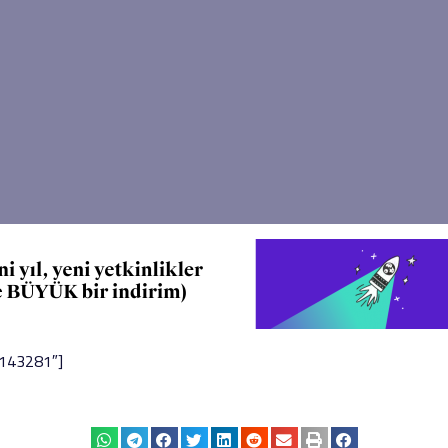
”143281″]