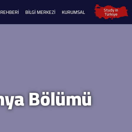
Study in
 REHBERİ
BİLGİ MERKEZİ
KURUMSAL
Türkiye
imya Bölümü