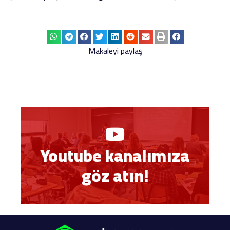
Makaleyi paylaş
Youtube kanalımıza
göz atın!