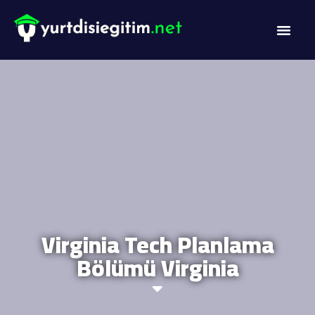
DİL PROG
AKADEMİK PR
Virginia Tech Planlama
Bölümü Virginia