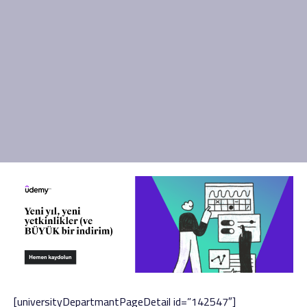
[universityDepartmantPageDetail id=”142547″]