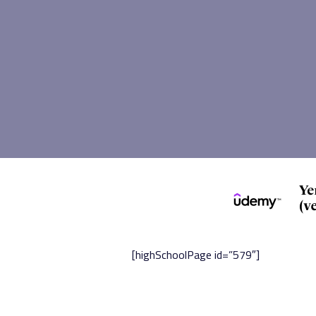
[highSchoolPage id=”579″]