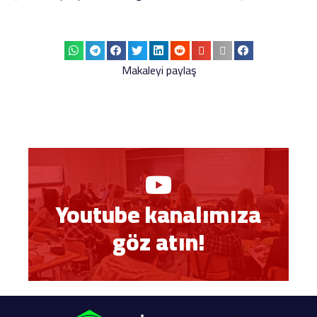
Makaleyi paylaş
Youtube kanalımıza
göz atın!