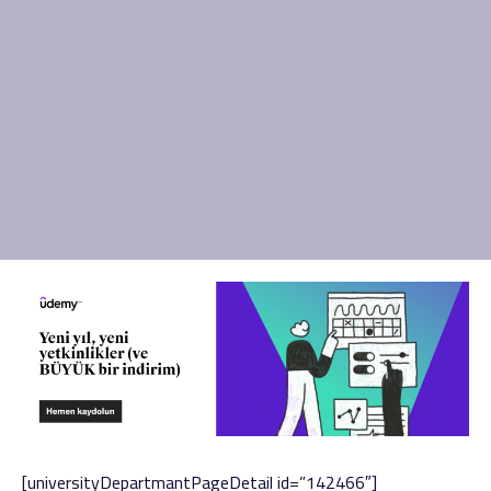
[universityDepartmantPageDetail id=”142466″]