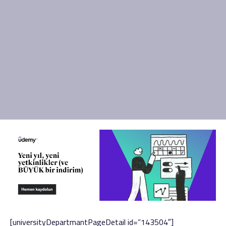
[universityDepartmantPageDetail id=”143504″]