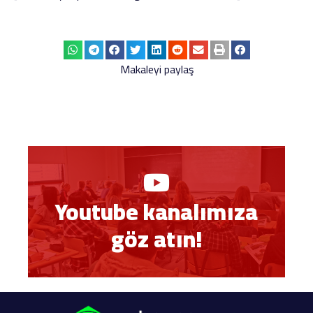
Makaleyi paylaş
Youtube kanalımıza
göz atın!