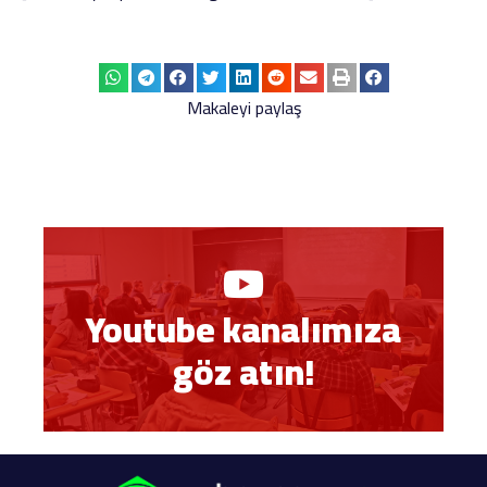
Makaleyi paylaş
Youtube kanalımıza
göz atın!