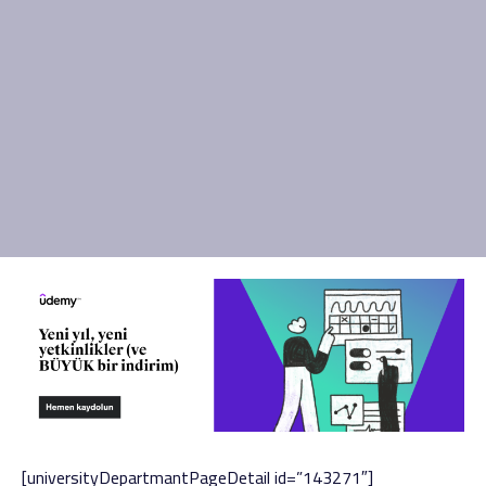
[universityDepartmantPageDetail id=”143271″]