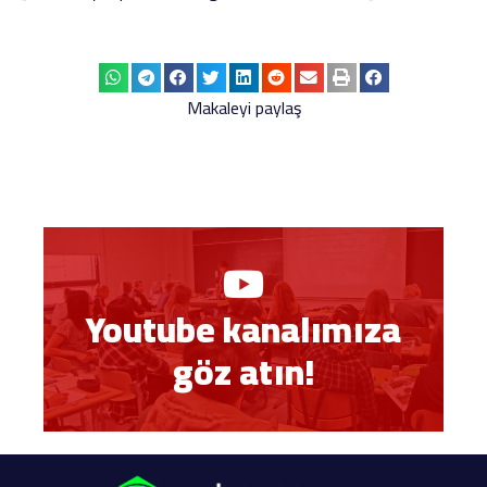
Makaleyi paylaş
Youtube kanalımıza
göz atın!