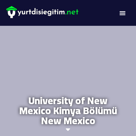
DİL PROG
AKADEMİK PR
University of New
Mexico Kimya Bölümü
New Mexico