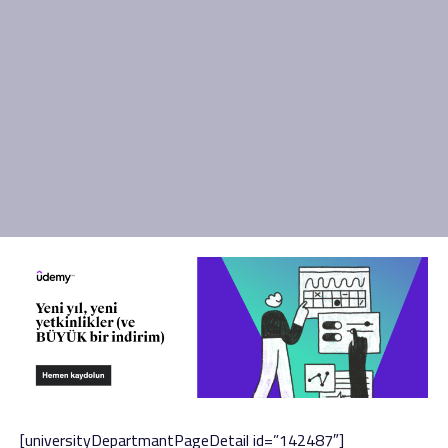
[universityDepartmantPageDetail id=”142487″]