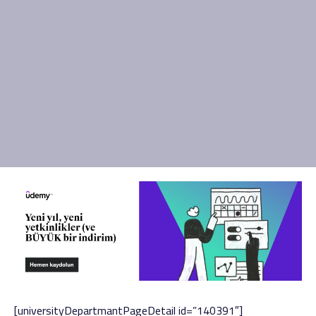
[universityDepartmantPageDetail id=”140391″]