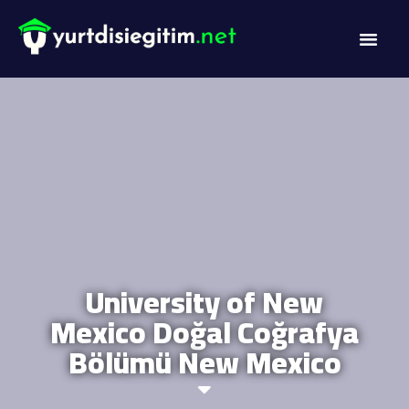
DİL PROG
AKADEMİK PR
University of New
Mexico Doğal Coğrafya
Bölümü New Mexico