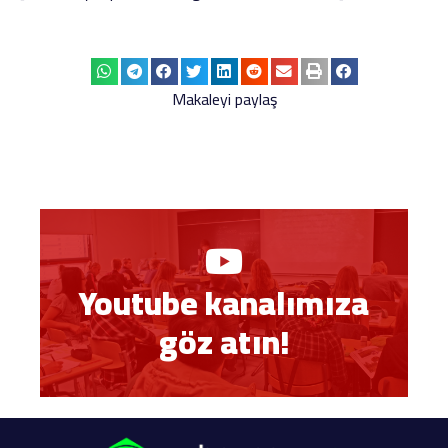
Makaleyi paylaş
Youtube kanalımıza
göz atın!