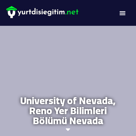
DİL PROG
AKADEMİK PR
University of Nevada,
Reno Yer Bilimleri
Bölümü Nevada