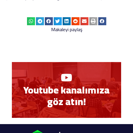
Makaleyi paylaş
Youtube kanalımıza
göz atın!