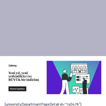
[universityDepartmantPageDetail id=”140476″]