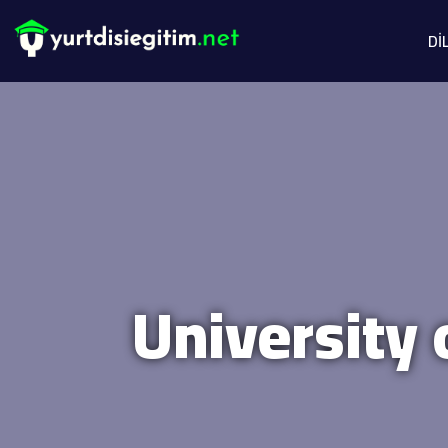
Dİ
University 