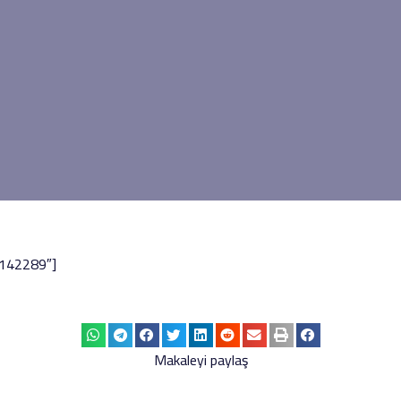
”142289″]
Makaleyi paylaş