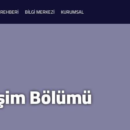
Study in
 REHBERİ
BİLGİ MERKEZİ
KURUMSAL
Türkiye
lişim Bölümü