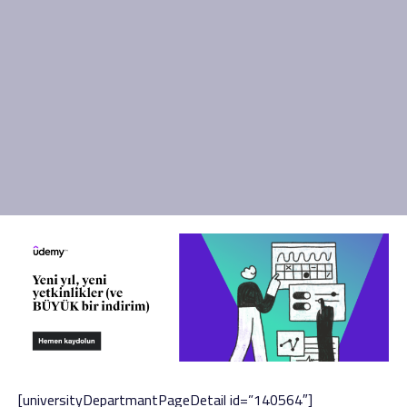
[universityDepartmantPageDetail id=”140564″]