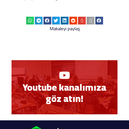
Makaleyi paylaş
Youtube kanalımıza
göz atın!