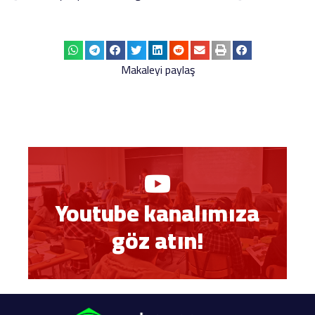
Makaleyi paylaş
Youtube kanalımıza
göz atın!