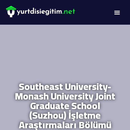
DİL PROG
AKADEMİK PR
Southeast University-
Monash University Joint
Graduate School
(Suzhou) İşletme
Araştırmaları Bölümü