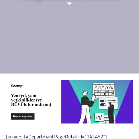
[universityDepartmantPageDetail id=”142452″]