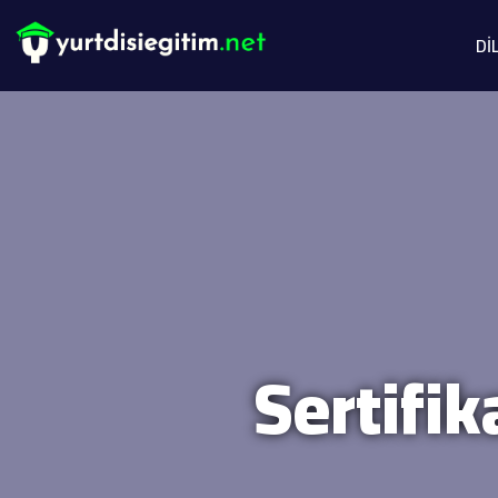
Dİ
Sertifi