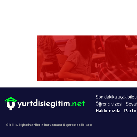
Son dakika uçak bileti
Öğrenci vizesi
Seyah
Hakkımızda
Partn
Gizlilik, kişisel verilerin korunması & çerez politikası