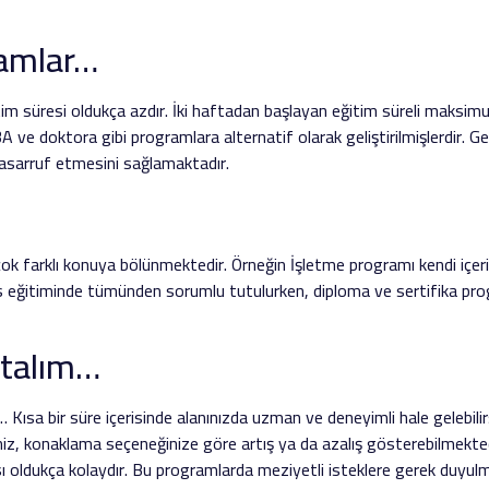
ramlar…
im süresi oldukça azdır. İki haftadan başlayan eğitim süreli maksimum
 ve doktora gibi programlara alternatif olarak geliştirilmişlerdir. Ge
asarruf etmesini sağlamaktadır.
rçok farklı konuya bölünmektedir. Örneğin İşletme programı kendi iç
ans eğitiminde tümünden sorumlu tutulurken, diploma ve sertifika pr
Atalım…
 Kısa bir süre içerisinde alanınızda uzman ve deneyimli hale gelebili
niz, konaklama seçeneğinize göre artış ya da azalış gösterebilmekted
oldukça kolaydır. Bu programlarda meziyetli isteklere gerek duyulma