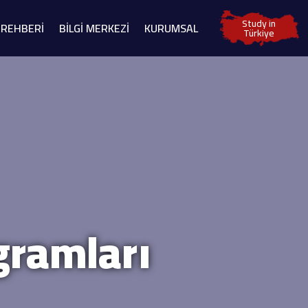
Study in
 REHBERİ
BİLGİ MERKEZİ
KURUMSAL
Türkiye
gramları