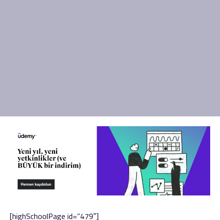
[highSchoolPage id=”479″]