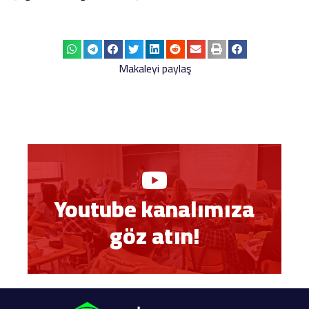
Makaleyi paylaş
Youtube kanalımıza
göz atın!