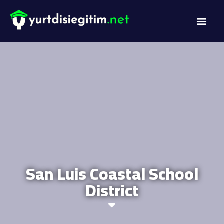
DİL PROG
AKADEMİK PR
San Luis Coastal School
District