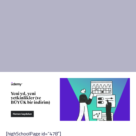
[highSchoolPage id=”478″]