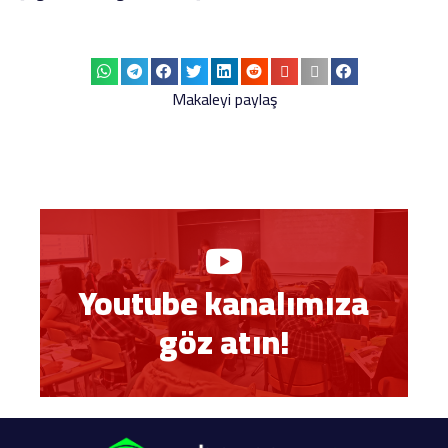
Makaleyi paylaş
Youtube kanalımıza
göz atın!