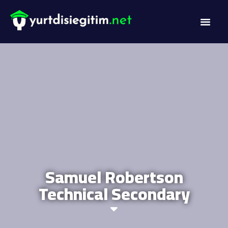
DİL PROG
AKADEMİK PR
Samuel Robertson
Technical Secondary