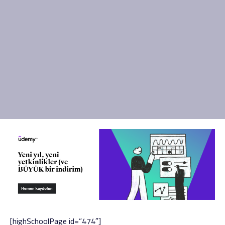
[highSchoolPage id=”474″]