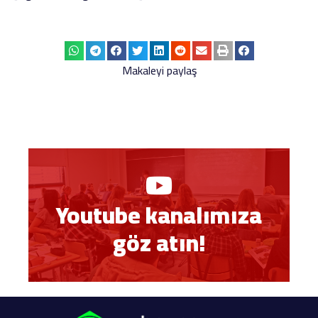
Makaleyi paylaş
Youtube kanalımıza
göz atın!