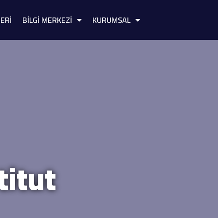
Study in
ERİ
BİLGİ MERKEZİ
KURUMSAL
Türkiye
titut