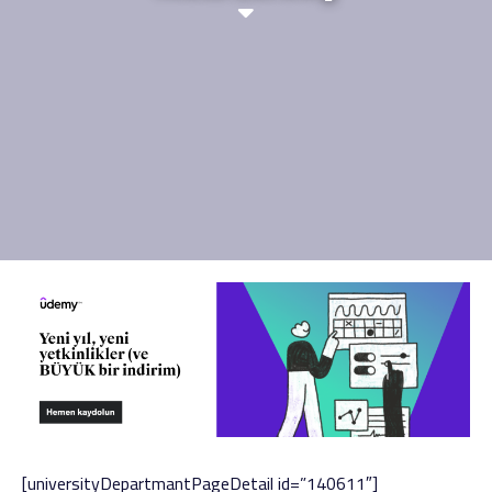
[universityDepartmantPageDetail id=”140611″]