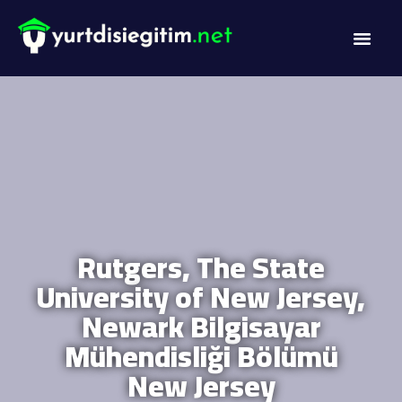
DİL PROG
AKADEMİK PR
Rutgers, The State
University of New Jersey,
Newark Bilgisayar
Mühendisliği Bölümü
New Jersey