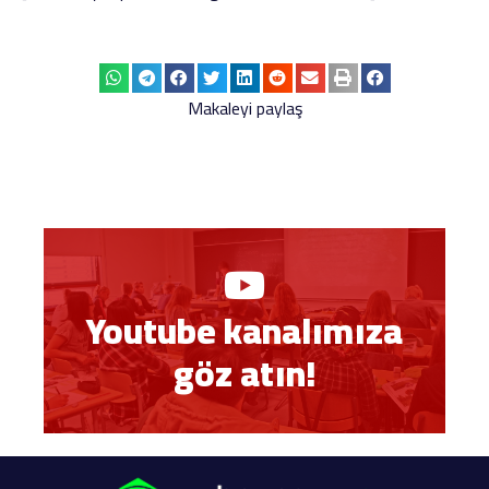
Makaleyi paylaş
Youtube kanalımıza
göz atın!