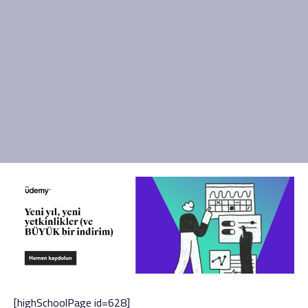
[highSchoolPage id=628]