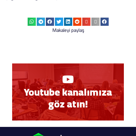
Makaleyi paylaş
Youtube kanalımıza
göz atın!