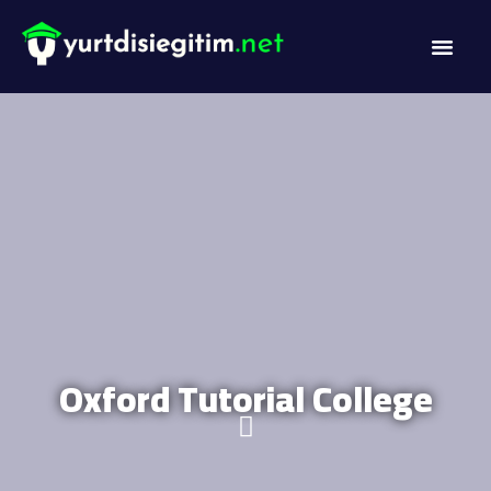
DİL PROG
AKADEMİK PR
Oxford Tutorial College