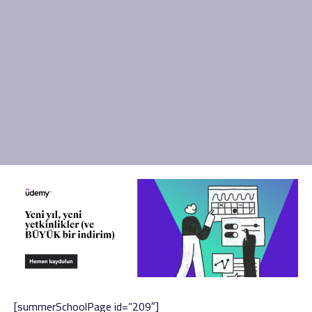
[summerSchoolPage id=”209″]