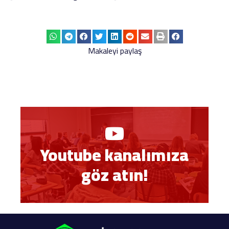
Makaleyi paylaş
Youtube kanalımıza
göz atın!