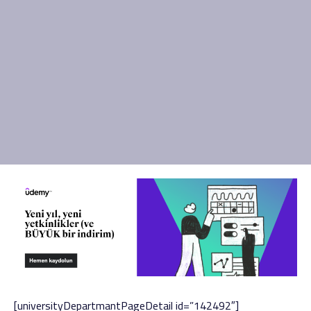
[universityDepartmantPageDetail id=”142492″]