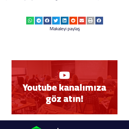
Makaleyi paylaş
Youtube kanalımıza
göz atın!