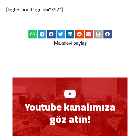
[highSchoolPage id=”392″]
Makaleyi paylaş
Youtube kanalımıza
göz atın!