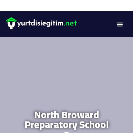
Yurtdisiegitim.net
DİL PROG
AKADEMİK PR
North Broward
Preparatory School