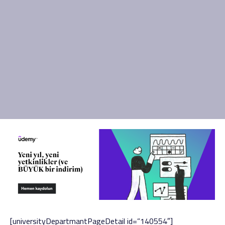
[universityDepartmantPageDetail id=”140554″]