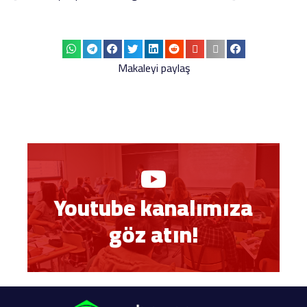
Makaleyi paylaş
Youtube kanalımıza
göz atın!