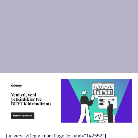
[universityDepartmantPageDetail id=”142552″]