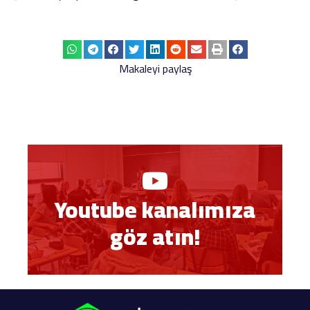
Makaleyi paylaş
Youtube kanalımıza
göz atın!