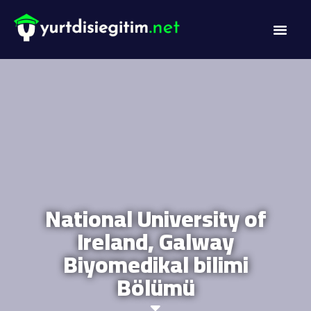
DİL PROG
AKADEMİK PR
National University of
Ireland, Galway
Biyomedikal bilimi
Bölümü