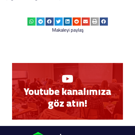
Makaleyi paylaş
Youtube kanalımıza
göz atın!