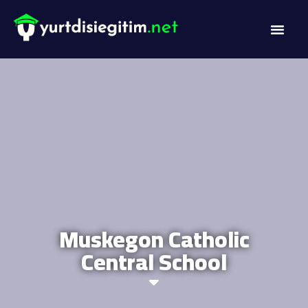
DİL PROG
AKADEMİK PR
Muskegon Catholic
Central School