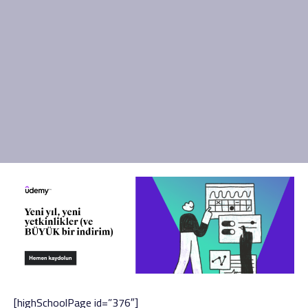
[highSchoolPage id=”376″]