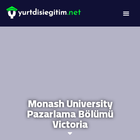
DİL PROG
AKADEMİK PR
Monash University
Pazarlama Bölümü
Victoria