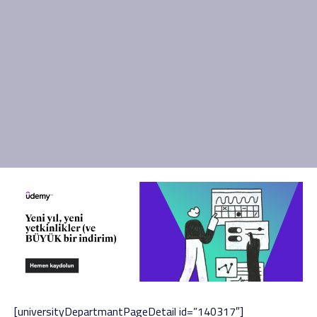
[universityDepartmantPageDetail id=”140317″]