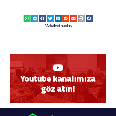
Makaleyi paylaş
Youtube kanalımıza
göz atın!