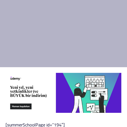
[summerSchoolPage id=”194″]