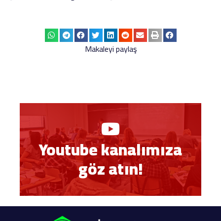
Makaleyi paylaş
Youtube kanalımıza
göz atın!