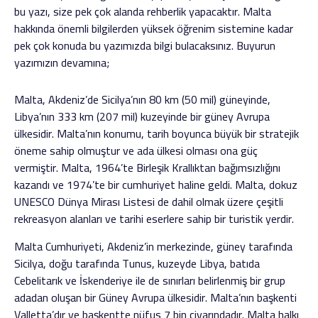
bu yazı, size pek çok alanda rehberlik yapacaktır. Malta
hakkında önemli bilgilerden yüksek öğrenim sistemine kadar
pek çok konuda bu yazımızda bilgi bulacaksınız. Buyurun
yazımızın devamına;
Malta, Akdeniz’de Sicilya’nın 80 km (50 mil) güneyinde,
Libya’nın 333 km (207 mil) kuzeyinde bir güney Avrupa
ülkesidir. Malta’nın konumu, tarih boyunca büyük bir stratejik
öneme sahip olmuştur ve ada ülkesi olması ona güç
vermiştir. Malta, 1964’te Birleşik Krallıktan bağımsızlığını
kazandı ve 1974’te bir cumhuriyet haline geldi. Malta, dokuz
UNESCO Dünya Mirası Listesi de dahil olmak üzere çeşitli
rekreasyon alanları ve tarihi eserlere sahip bir turistik yerdir.
Malta Cumhuriyeti, Akdeniz’in merkezinde, güney tarafında
Sicilya, doğu tarafında Tunus, kuzeyde Libya, batıda
Cebelitarık ve İskenderiye ile de sınırları belirlenmiş bir grup
adadan oluşan bir Güney Avrupa ülkesidir. Malta’nın başkenti
Valletta’dır ve başkentte nüfus 7 bin civarındadır. Malta halkı