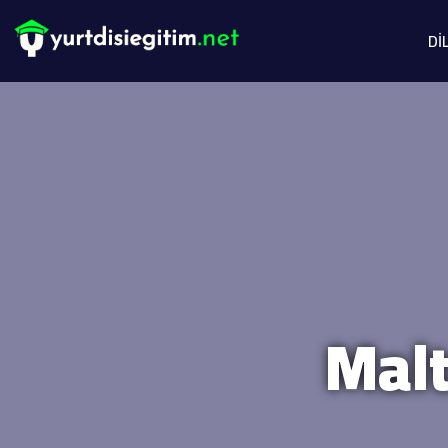
Dİ
Malt