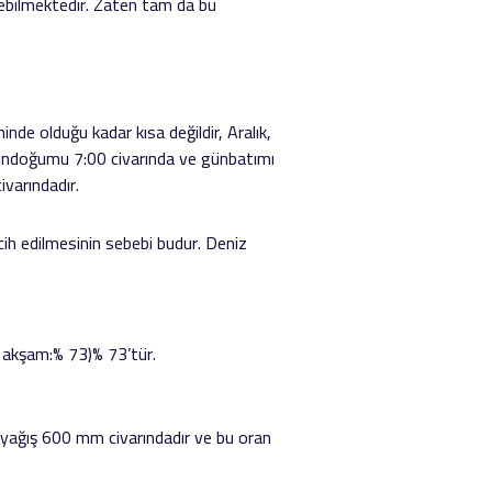
ebilmektedir. Zaten tam da bu
inde olduğu kadar kısa değildir, Aralık,
e gündoğumu 7:00 civarında ve günbatımı
varındadır.
ercih edilmesinin sebebi budur. Deniz
 akşam:% 73)% 73’tür.
a yağış 600 mm civarındadır ve bu oran