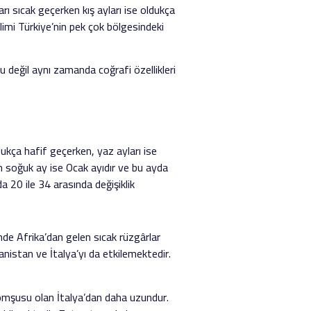
rı sıcak geçerken kış ayları ise oldukça
limi Türkiye’nin pek çok bölgesindeki
unu değil aynı zamanda coğrafi özellikleri
dukça hafif geçerken, yaz ayları ise
en soğuk ay ise Ocak ayıdır ve bu ayda
a 20 ile 34 arasında değişiklik
nde Afrika’dan gelen sıcak rüzgârlar
anistan ve İtalya’yı da etkilemektedir.
komşusu olan İtalya’dan daha uzundur.