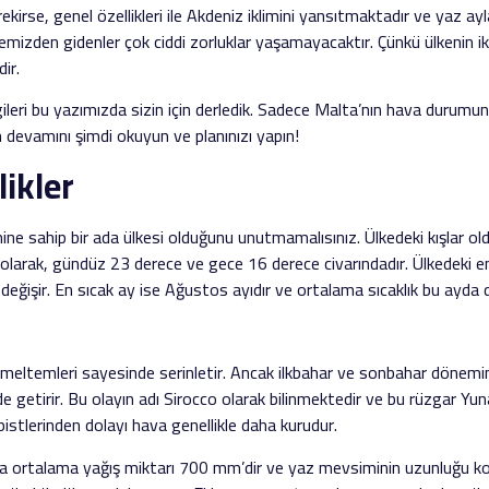
rse, genel özellikleri ile Akdeniz iklimini yansıtmaktadır ve yaz ayla
emizden gidenler çok ciddi zorluklar yaşamayacaktır. Çünkü ülkenin ik
ir.
 bilgileri bu yazımızda sizin için derledik. Sadece Malta’nın hava durum
ın devamını şimdi okuyun ve planınızı yapın!
likler
imine sahip bir ada ülkesi olduğunu unutmamalısınız. Ülkedeki kışlar ol
lık olarak, gündüz 23 derece ve gece 16 derece civarındadır. Ülkedeki 
a değişir. En sıcak ay ise Ağustos ayıdır ve ortalama sıcaklık bu ayda d
niz meltemleri sayesinde serinletir. Ancak ilkbahar ve sonbahar dönemi
de getirir. Bu olayın adı Sirocco olarak bilinmektedir ve bu rüzgar Yun
 pistlerinden dolayı hava genellikle daha kurudur.
yılda ortalama yağış miktarı 700 mm’dir ve yaz mevsiminin uzunluğu 