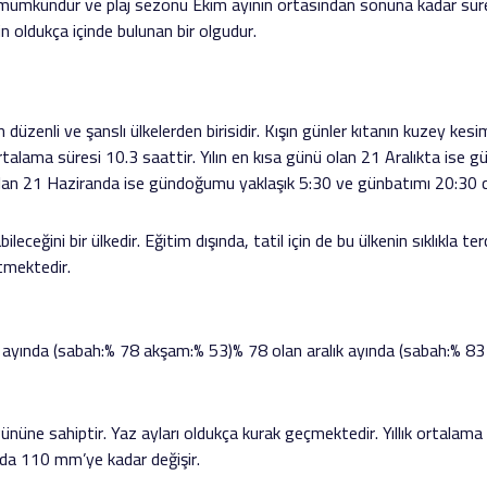
 mümkündür ve plaj sezonu Ekim ayının ortasından sonuna kadar sür
 oldukça içinde bulunan bir olgudur.
düzenli ve şanslı ülkelerden birisidir. Kışın günler kıtanın kuzey kesim
ortalama süresi 10.3 saattir. Yılın en kısa günü olan 21 Aralıkta is
 olan 21 Haziranda ise gündoğumu yaklaşık 5:30 ve günbatımı 20:30 ci
eceğini bir ülkedir. Eğitim dışında, tatil için de bu ülkenin sıklıkla t
tmektedir.
 ayında (sabah:% 78 akşam:% 53)% 78 olan aralık ayında (sabah:% 83
gününe sahiptir. Yaz ayları oldukça kurak geçmektedir. Yıllık ortalam
da 110 mm’ye kadar değişir.