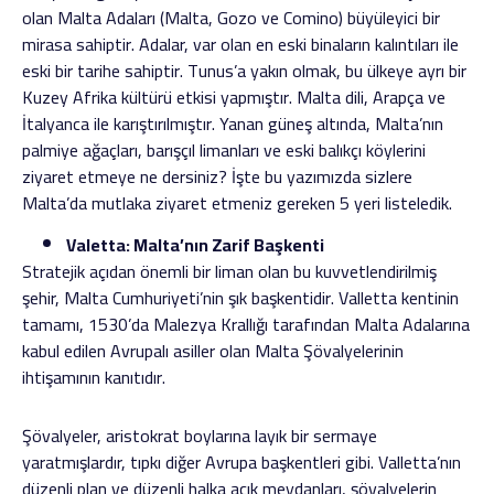
olan Malta Adaları (Malta, Gozo ve Comino) büyüleyici bir
mirasa sahiptir. Adalar, var olan en eski binaların kalıntıları ile
eski bir tarihe sahiptir. Tunus’a yakın olmak, bu ülkeye ayrı bir
Kuzey Afrika kültürü etkisi yapmıştır. Malta dili, Arapça ve
İtalyanca ile karıştırılmıştır. Yanan güneş altında, Malta’nın
palmiye ağaçları, barışçıl limanları ve eski balıkçı köylerini
ziyaret etmeye ne dersiniz? İşte bu yazımızda sizlere
Malta’da mutlaka ziyaret etmeniz gereken 5 yeri listeledik.
Valetta: Malta’nın Zarif Başkenti
Stratejik açıdan önemli bir liman olan bu kuvvetlendirilmiş
şehir, Malta Cumhuriyeti’nin şık başkentidir. Valletta kentinin
tamamı, 1530’da Malezya Krallığı tarafından Malta Adalarına
kabul edilen Avrupalı ​​asiller olan Malta Şövalyelerinin
ihtişamının kanıtıdır.
Şövalyeler, aristokrat boylarına layık bir sermaye
yaratmışlardır, tıpkı diğer Avrupa başkentleri gibi. Valletta’nın
düzenli plan ve düzenli halka açık meydanları, şövalyelerin