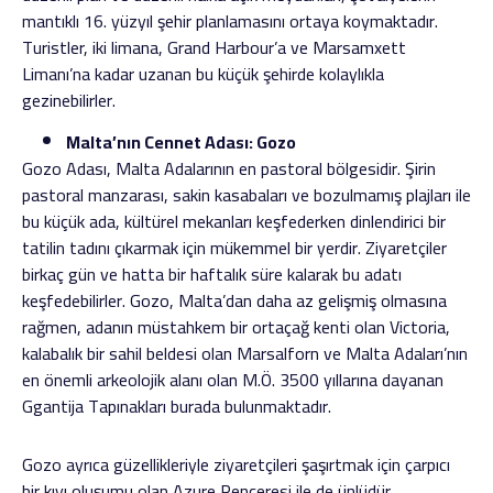
mantıklı 16. yüzyıl şehir planlamasını ortaya koymaktadır.
Turistler, iki limana, Grand Harbour’a ve Marsamxett
Limanı’na kadar uzanan bu küçük şehirde kolaylıkla
gezinebilirler.
Malta’nın Cennet Adası: Gozo
Gozo Adası, Malta Adalarının en pastoral bölgesidir. Şirin
pastoral manzarası, sakin kasabaları ve bozulmamış plajları ile
bu küçük ada, kültürel mekanları keşfederken dinlendirici bir
tatilin tadını çıkarmak için mükemmel bir yerdir. Ziyaretçiler
birkaç gün ve hatta bir haftalık süre kalarak bu adatı
keşfedebilirler. Gozo, Malta’dan daha az gelişmiş olmasına
rağmen, adanın müstahkem bir ortaçağ kenti olan Victoria,
kalabalık bir sahil beldesi olan Marsalforn ve Malta Adaları’nın
en önemli arkeolojik alanı olan M.Ö. 3500 yıllarına dayanan
Ggantija Tapınakları burada bulunmaktadır.
Gozo ayrıca güzellikleriyle ziyaretçileri şaşırtmak için çarpıcı
bir kıyı oluşumu olan Azure Penceresi ile de ünlüdür.