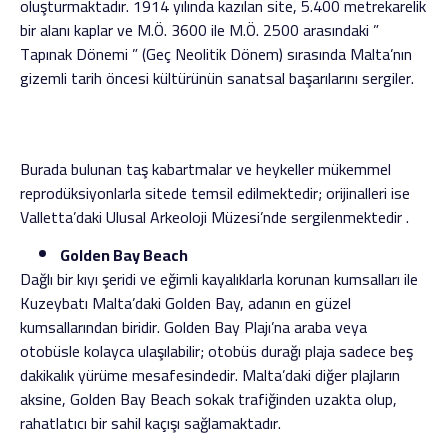
oluşturmaktadır. 1914 yılında kazılan site, 5.400 metrekarelik
bir alanı kaplar ve M.Ö. 3600 ile M.Ö. 2500 arasındaki ”
Tapınak Dönemi ” (Geç Neolitik Dönem) sırasında Malta’nın
gizemli tarih öncesi kültürünün sanatsal başarılarını sergiler.
Burada bulunan taş kabartmalar ve heykeller mükemmel
reprodüksiyonlarla sitede temsil edilmektedir; orijinalleri ise
Valletta’daki Ulusal Arkeoloji Müzesi’nde sergilenmektedir .
Golden Bay Beach
Dağlı bir kıyı şeridi ve eğimli kayalıklarla korunan kumsalları ile
Kuzeybatı Malta’daki Golden Bay, adanın en güzel
kumsallarından biridir. Golden Bay Plajı’na araba veya
otobüsle kolayca ulaşılabilir; otobüs durağı plaja sadece beş
dakikalık yürüme mesafesindedir. Malta’daki diğer plajların
aksine, Golden Bay Beach sokak trafiğinden uzakta olup,
rahatlatıcı bir sahil kaçışı sağlamaktadır.