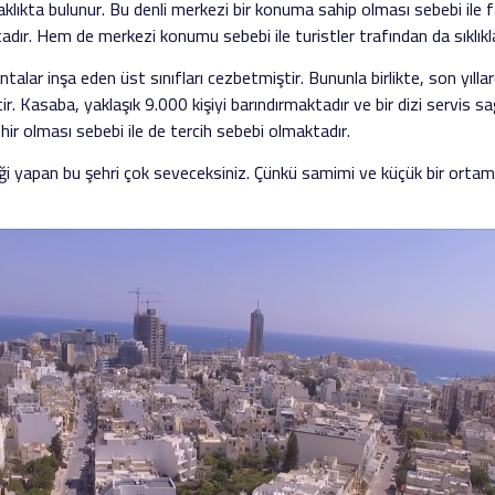
lıkta bulunur. Bu denli merkezi bir konuma sahip olması sebebi ile fazl
dır. Hem de merkezi konumu sebebi ile turistler trafından da sıklıkla
talar inşa eden üst sınıfları cezbetmiştir. Bununla birlikte, son yıll
tir. Kasaba, yaklaşık 9.000 kişiyi barındırmaktadır ve bir dizi servis sa
ehir olması sebebi ile de tercih sebebi olmaktadır.
ği yapan bu şehri çok seveceksiniz. Çünkü samimi ve küçük bir ortamı