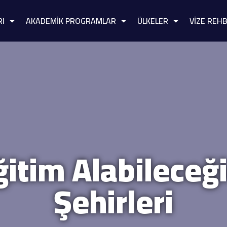
RI
AKADEMİK PROGRAMLAR
ÜLKELER
VİZE REHB
itim Alabileceğ
Şehirleri