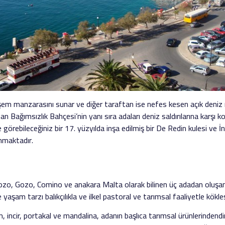
em manzarasını sunar ve diğer taraftan ise nefes kesen açık deniz m
n Bağımsızlık Bahçesi’nin yanı sıra adaları deniz saldırılarına karşı ko
 görebileceğiniz bir 17. yüzyılda inşa edilmiş bir De Redin kulesi ve İn
unmaktadır.
ozo, Gozo, Comino ve anakara Malta olarak bilinen üç adadan oluşan
 yaşam tarzı balıkçılıkla ve ilkel pastoral ve tarımsal faaliyetle kökle
ncir, portakal ve mandalina, adanın başlıca tarımsal ürünlerindendi