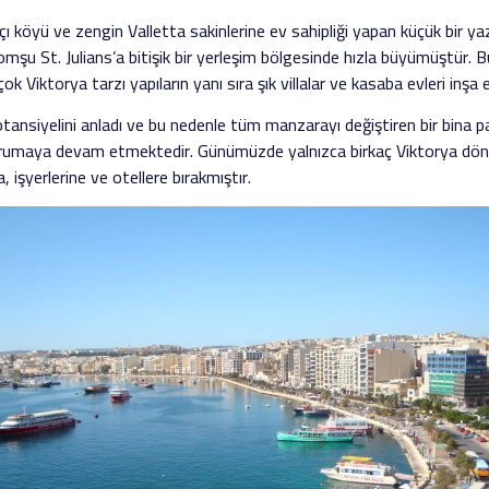
çı köyü ve zengin Valletta sakinlerine ev sahipliği yapan küçük bir yazl
 Komşu St. Julians’a bitişik bir yerleşim bölgesinde hızla büyümüştür. B
ok Viktorya tarzı yapıların yanı sıra şık villalar ve kasaba evleri inşa e
tansiyelini anladı ve bu nedenle tüm manzarayı değiştiren bir bina pa
orumaya devam etmektedir. Günümüzde yalnızca birkaç Viktorya dönem
 işyerlerine ve otellere bırakmıştır.