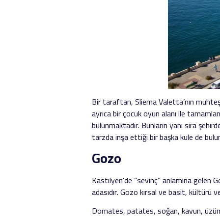
Bir taraftan, Sliema Valetta’nın muhteş
ayrıca bir çocuk oyun alanı ile tamamlana
bulunmaktadır. Bunların yanı sıra şehirde
tarzda inşa ettiği bir başka kule de bul
Gozo
Kastilyen’de “sevinç” anlamına gelen G
adasıdır. Gozo kırsal ve basit, kültürü ve
Domates, patates, soğan, kavun, üzüm, i