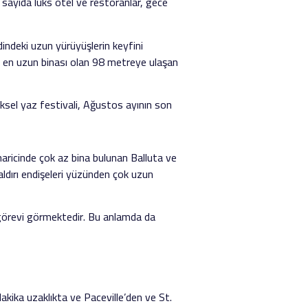
 sayıda lüks otel ve restoranlar, gece
idindeki uzun yürüyüşlerin keyfini
’nın en uzun binası olan 98 metreye ulaşan
eneksel yaz festivali, Ağustos ayının son
i haricinde çok az bina bulunan Balluta ve
saldırı endişeleri yüzünden çok uzun
ez görevi görmektedir. Bu anlamda da
akika uzaklıkta ve Paceville’den ve St.