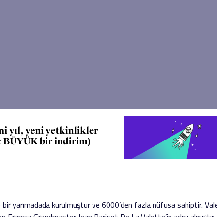
e bir yarımadada kurulmuştur ve 6000’den fazla nüfusa sahiptir. Val
yan Fransız Grandmaster Jean Parisot De La Valette’in adını almıştı