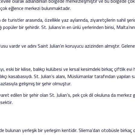
aceville olarak adlandırılan bölgede merkezleşmiştir ve bu bölgede çok
ek çok eğlence merkezi bulunmaktadır.
de turistler arasında, özellikle yaz aylarında, ziyaretçilerin sahil şer
ı popüler bir şehirdir. St. Julians’ın en ünlü yerlerinden birisi, Malta
 nüfusu vardır ve adını Saint Julian’ın koruyucu azizinden almıştır. Gel
, eski bir kilise, balıkçı kulübesi ve kırsal kesimdeki birkaç çiftlik ev
lıkçı kasabasıydı. St. Julian’s alanı, Müslümanlar tarafından yapılan 
zlasıyla gelişmiş bir şehir olmuştur.
ziyaret edilen bir şehir olan St. Julian’s, pek çok dil okuluna da merk
sektir.
bulunan yerleşik bir yerleşim kentidir. Sliema’dan otobüsle birkaç d