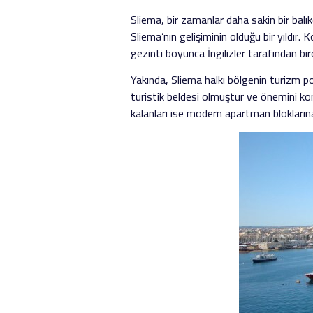
Sliema, bir zamanlar daha sakin bir balık
Sliema’nın gelişiminin olduğu bir yıldır.
gezinti boyunca İngilizler tarafından birç
Yakında, Sliema halkı bölgenin turizm po
turistik beldesi olmuştur ve önemini k
kalanları ise modern apartman bloklarına,