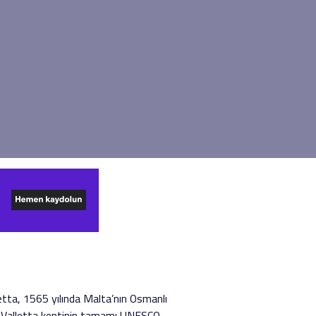
etta, 1565 yılında Malta’nın Osmanlı
r. Valletta kentinin tamamı UNESCO