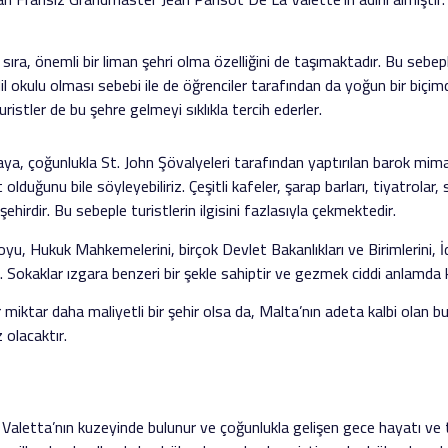
sıra, önemli bir liman şehri olma özelliğini de taşımaktadır. Bu sebepl
il okulu olması sebebi ile de öğrenciler tarafından da yoğun bir biçimde
istler de bu şehre gelmeyi sıklıkla tercih ederler.
aya, çoğunlukla St. John Şövalyeleri tarafından yaptırılan barok mimar
lduğunu bile söyleyebiliriz. Çeşitli kafeler, şarap barları, tiyatrolar, s
ehirdir. Bu sebeple turistlerin ilgisini fazlasıyla çekmektedir.
, Hukuk Mahkemelerini, birçok Devlet Bakanlıkları ve Birimlerini, İda
r. Sokaklar ızgara benzeri bir şekle sahiptir ve gezmek ciddi anlamda ke
ir miktar daha maliyetli bir şehir olsa da, Malta’nın adeta kalbi olan 
 olacaktır.
, Valetta’nın kuzeyinde bulunur ve çoğunlukla gelişen gece hayatı ve tur