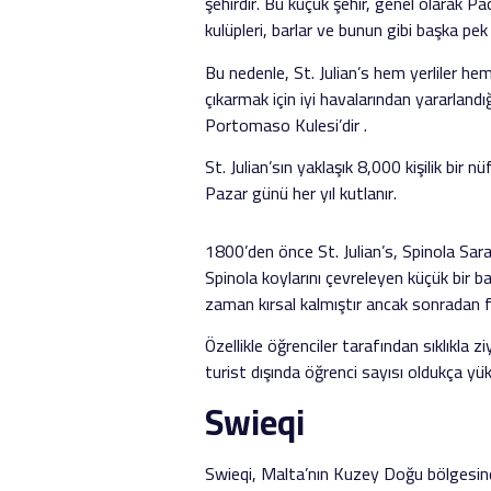
şehirdir. Bu küçük şehir, genel olarak P
kulüpleri, barlar ve bunun gibi başka p
Bu nedenle, St. Julian’s hem yerliler hem 
çıkarmak için iyi havalarından yararlandığ
Portomaso Kulesi’dir .
St. Julian’sın yaklaşık 8,000 kişilik bir
Pazar günü her yıl kutlanır.
1800’den önce St. Julian’s, Spinola Sarayı
Spinola koylarını çevreleyen küçük bir ba
zaman kırsal kalmıştır ancak sonradan fa
Özellikle öğrenciler tarafından sıklıkla 
turist dışında öğrenci sayısı oldukça yük
Swieqi
Swieqi, Malta’nın Kuzey Doğu bölgesinde 