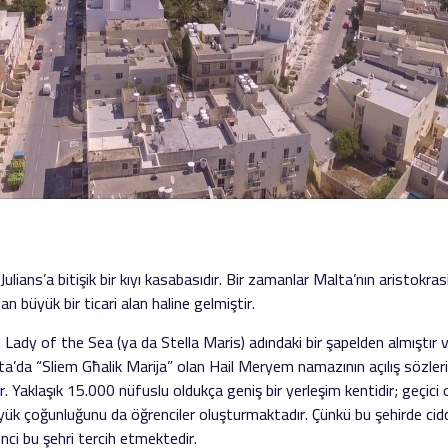
ans’a bitişik bir kıyı kasabasıdır. Bir zamanlar Malta’nın aristokrasisi
an büyük bir ticari alan haline gelmiştir.
e Lady of the Sea (ya da Stella Maris) adındaki bir şapelden almıştır 
a’da “Sliem Għalik Marija” olan Hail Meryem namazının açılış sözleriyl
. Yaklaşık 15.000 nüfuslu oldukça geniş bir yerleşim kentidir; geçic
üyük çoğunluğunu da öğrenciler oluşturmaktadır. Çünkü bu şehirde cidd
ci bu şehri tercih etmektedir.