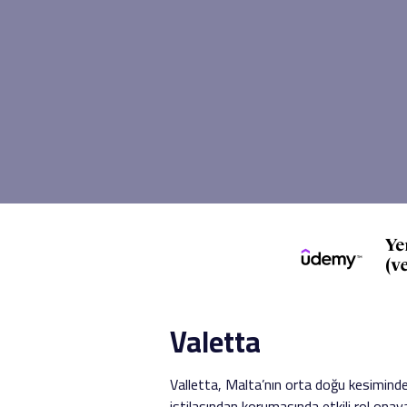
Valetta
Valletta, Malta’nın orta doğu kesimind
istilasından korumasında etkili rol ona