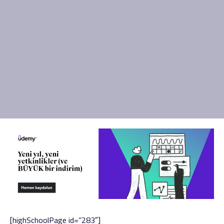
[highSchoolPage id=”283″]