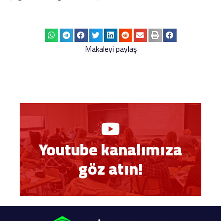
Makaleyi paylaş
Youtube kanalımıza
göz atın!