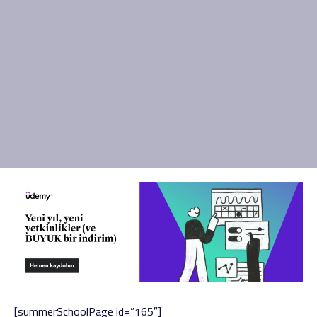
[summerSchoolPage id=”165″]