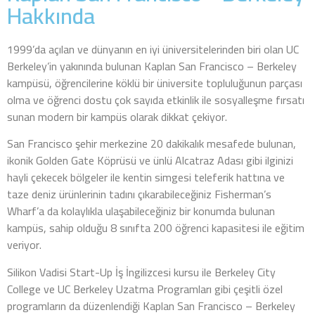
Hakkında
1999’da açılan ve dünyanın en iyi üniversitelerinden biri olan UC
Berkeley’in yakınında bulunan Kaplan San Francisco – Berkeley
kampüsü, öğrencilerine köklü bir üniversite topluluğunun parçası
olma ve öğrenci dostu çok sayıda etkinlik ile sosyalleşme fırsatı
sunan modern bir kampüs olarak dikkat çekiyor.
San Francisco şehir merkezine 20 dakikalık mesafede bulunan,
ikonik Golden Gate Köprüsü ve ünlü Alcatraz Adası gibi ilginizi
hayli çekecek bölgeler ile kentin simgesi teleferik hattına ve
taze deniz ürünlerinin tadını çıkarabileceğiniz Fisherman’s
Wharf’a da kolaylıkla ulaşabileceğiniz bir konumda bulunan
kampüs, sahip olduğu 8 sınıfta 200 öğrenci kapasitesi ile eğitim
veriyor.
Silikon Vadisi Start-Up İş İngilizcesi kursu ile Berkeley City
College ve UC Berkeley Uzatma Programları gibi çeşitli özel
programların da düzenlendiği Kaplan San Francisco – Berkeley