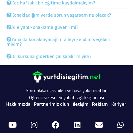
Kaç haftalık bir eğitime kaydolmalıyım?
Konakladığım yerde sorun yaşarsam ne olacak?
Aile yanı konaklama güvenli mi?
Yanında konaklayacağım aileyi kendim seçebilir
miyim?
Dil kursuna giderken çalışabilir miyim?
Son dakika uçak bileti ve hava yolu fırsatları
Öğrenci vizesi
Seyahat sağlık sigortası
Hakkımızda
Partnerimiz olun
İletişim
Reklam
Kariyer