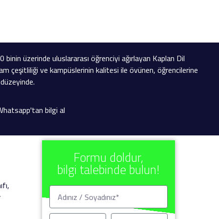
40 binin üzerinde uluslararası öğrenciyi ağırlayan Kaplan Dil
am çeşitliliği ve kampüslerinin kalitesi ile övünen, öğrencilerine
 düzeyinde.
hatsapp'tan bilgi al
Formu doldur,
bilgi talebinde bulun!
ıfı,
r