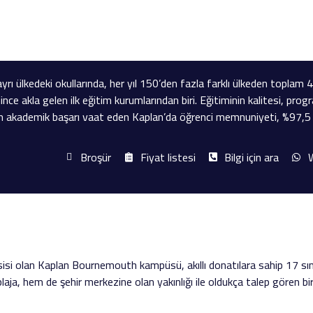
ayrı ülkedeki okullarında, her yıl 150’den fazla farklı ülkeden toplam 
ince akla gelen ilk eğitim kurumlarından biri. Eğitiminin kalitesi, progr
 akademik başarı vaat eden Kaplan’da öğrenci memnuniyeti, %97,5
Broşür
Fiyat listesi
Bilgi için ara
W
 tesisi olan Kaplan Bournemouth kampüsü, akıllı donatılara sahip 17 sın
laja, hem de şehir merkezine olan yakınlığı ile oldukça talep gören bi