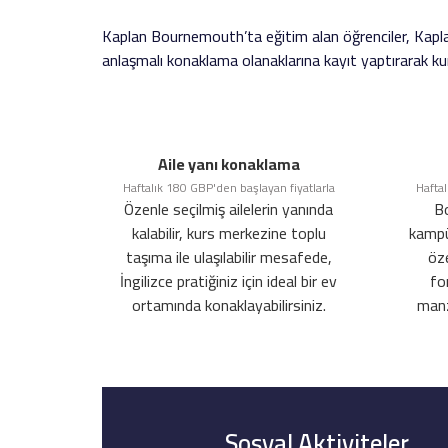
Kaplan Bournemouth’ta eğitim alan öğrenciler, Kaplan 
anlaşmalı konaklama olanaklarına kayıt yaptırarak kursl
Aile yanı konaklama
Haftalık 180 GBP'den başlayan fiyatlarla
Haftal
Özenle seçilmiş ailelerin yanında
B
kalabilir, kurs merkezine toplu
kampü
taşıma ile ulaşılabilir mesafede,
öz
İngilizce pratiğiniz için ideal bir ev
fo
ortamında konaklayabilirsiniz.
manza
Sosyal Aktiviteler