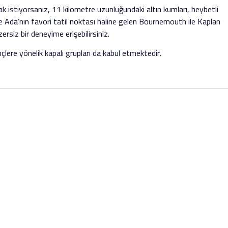
ak istiyorsanız, 11 kilometre uzunluğundaki altın kumları, heybetli
rde Ada’nın favori tatil noktası haline gelen Bournemouth ile Kaplan
ersiz bir deneyime erişebilirsiniz.
re yönelik kapalı grupları da kabul etmektedir.