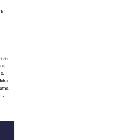
li
larla
ni,
e,
kika
lama
ara