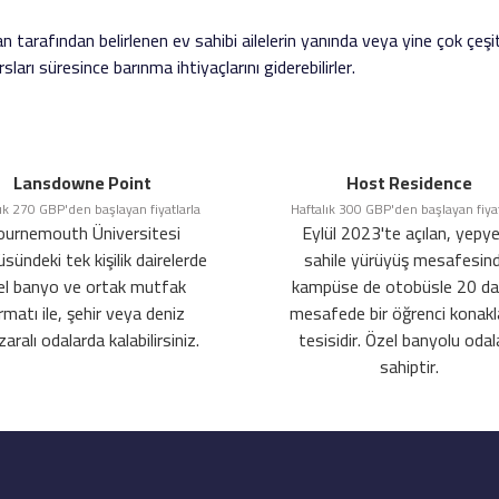
tarafından belirlenen ev sahibi ailelerin yanında veya yine çok çeşit
arı süresince barınma ihtiyaçlarını giderebilirler.
Lansdowne Point
Host Residence
ık 270 GBP'den başlayan fiyatlarla
Haftalık 300 GBP'den başlayan fiyat
ournemouth Üniversitesi
Eylül 2023'te açılan, yepye
sündeki tek kişilik dairelerde
sahile yürüyüş mesafesind
el banyo ve ortak mutfak
kampüse de otobüsle 20 da
rmatı ile, şehir veya deniz
mesafede bir öğrenci konak
ralı odalarda kalabilirsiniz.
tesisidir. Özel banyolu odal
sahiptir.