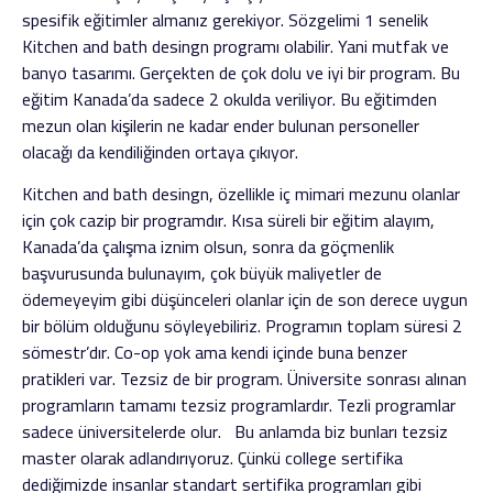
spesifik eğitimler almanız gerekiyor. Sözgelimi 1 senelik
Kitchen and bath desingn programı olabilir. Yani mutfak ve
banyo tasarımı. Gerçekten de çok dolu ve iyi bir program. Bu
eğitim Kanada’da sadece 2 okulda veriliyor. Bu eğitimden
mezun olan kişilerin ne kadar ender bulunan personeller
olacağı da kendiliğinden ortaya çıkıyor.
Kitchen and bath desingn, özellikle iç mimari mezunu olanlar
için çok cazip bir programdır. Kısa süreli bir eğitim alayım,
Kanada’da çalışma iznim olsun, sonra da göçmenlik
başvurusunda bulunayım, çok büyük maliyetler de
ödemeyeyim gibi düşünceleri olanlar için de son derece uygun
bir bölüm olduğunu söyleyebiliriz. Programın toplam süresi 2
sömestr’dır. Co-op yok ama kendi içinde buna benzer
pratikleri var. Tezsiz de bir program. Üniversite sonrası alınan
programların tamamı tezsiz programlardır. Tezli programlar
sadece üniversitelerde olur. Bu anlamda biz bunları tezsiz
master olarak adlandırıyoruz. Çünkü college sertifika
dediğimizde insanlar standart sertifika programları gibi