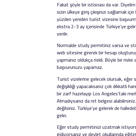
Fakat şöyle bir istisnası da var. Diyelim
sizin ülkeye giriş çıkışınızı sağlamak içi
yüzden yeniden turist vizesine başvurmanı
ekstra 2-3 ay içerisinde Türkiye’ye gel
verilir.
Normalde study permitiniz varsa ve stu
web sitesine girerek bir hesap oluşturuy
yapmanız oldukça riskli. Böyle bir riske
başvurunuzu yapamaz.
Turist vizelerine gelecek olursak, eğer 
değişikliği yapacaksanız çok dikkatli har
bir zarf hazırlayıp Los Angeles’taki mer
Almadıysanız da ret belgesi alabilirsini
değilsiniz. Türkiye’ye gelerek de hallede
gelin.
Eğer study permitinizi uzatmak istiyor
gidiyorsanız ve devlet okullarında eğiti