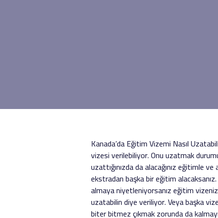
Kanada’da Eğitim Vizemi Nasıl Uzatabilir
vizesi verilebiliyor. Onu uzatmak durumu
uzattığınızda da alacağınız eğitimle ve 
ekstradan başka bir eğitim alacaksanız.
almaya niyetleniyorsanız eğitim vizenizi
uzatabilin diye veriliyor. Veya başka viz
biter bitmez çıkmak zorunda da kalmayı