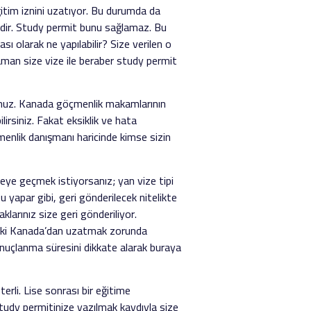
eğitim iznini uzatıyor. Bu durumda da
vizedir. Study permit bunu sağlamaz. Bu
sı olarak ne yapılabilir? Size verilen o
aman size vize ile beraber study permit
sunuz. Kanada göçmenlik makamlarının
irsiniz. Fakat eksiklik ve hata
çmenlik danışmanı haricinde kimse sizin
izeye geçmek istiyorsanız; yan vize tipi
u yapar gibi, geri gönderilecek nitelikte
larınız size geri gönderiliyor.
 illaki Kanada’dan uzatmak zorunda
 sonuçlanma süresini dikkate alarak buraya
li. Lise sonrası bir eğitime
study permitinize yazılmak kaydıyla size