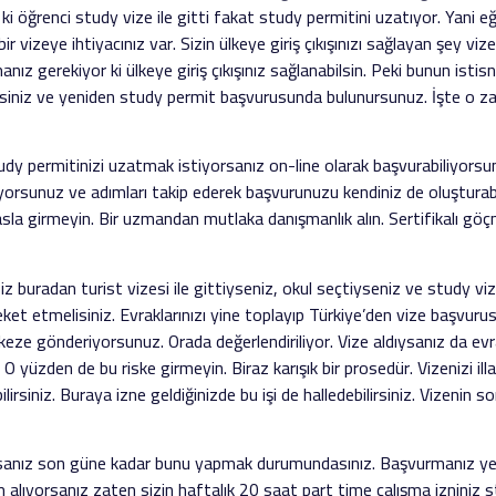
 ki öğrenci study vize ile gitti fakat study permitini uzatıyor. Yani 
n bir vizeye ihtiyacınız var. Sizin ülkeye giriş çıkışınızı sağlayan şey 
z gerekiyor ki ülkeye giriş çıkışınız sağlanabilsin. Peki bunun istisna
irsiniz ve yeniden study permit başvurusunda bulunursunuz. İşte o z
dy permitinizi uzatmak istiyorsanız on-line olarak başvurabiliyor
orsunuz ve adımları takip ederek başvurunuzu kendiniz de oluşturabil
 asla girmeyin. Bir uzmandan mutlaka danışmanlık alın. Sertifikalı gö
siz buradan turist vizesi ile gittiyseniz, okul seçtiyseniz ve study v
eket etmelisiniz. Evraklarınızı yine toplayıp Türkiye’den vize başvurus
keze gönderiyorsunuz. Orada değerlendiriliyor. Vize aldıysanız da evrak
z. O yüzden de bu riske girmeyin. Biraz karışık bir prosedür. Vizenizi
bilirsiniz. Buraya izne geldiğinizde bu işi de halledebilirsiniz. Vizenin
sanız son güne kadar bunu yapmak durumundasınız. Başvurmanız yeter
m alıyorsanız zaten sizin haftalık 20 saat part time çalışma izniniz 