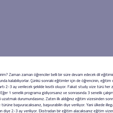
im? Zaman zaman öğrenciler belli bir süre devam edecek dil eğitimine 
nda kalabiliyorlar. Çünkü sonraki eğitimler için de öğrencinin, eğitim
artı 2-3 ay verilecek şekilde kısıtlı oluyor. Fakat study vize türü he
 Eğer 1 senelik programa gidiyorsanız ve sonrasında 3 senelik çalışm
 uzatmak durumundasınız. Zaten ilk aldığınız eğitim vizesinden sonra
e türüne başvuracaksanız, başvurabilin diye veriliyor. Yani ülkede ill
n diye 2-3 ay veriliyor. Ekstradan bir eğitim alacaksanız eğitim vi