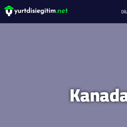
Dİ
Kanada