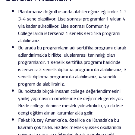
Planlamanız doğrultusunda alabileceğiniz eğitimler 1-2-
3-4 sene olabiliyor. Lise sonrası programlar 1 yıldan 4
yıla kadar sürebiliyor. Lise sonrası Community
College’larda isterseniz 1 senelik sertifika programı
alabilirsiniz.
Bu arada bu programların adı sertifika programı olarak
adlandırılmakla birlikte, uluslararası tanınırlığı olan
programlardır. 1 senelik sertifika programı haricinde
isterseniz 2 senelik diploma programı da alabilirsiniz, 3
senelik diploma programı da alabilirsiniz, 4 senelik
program da alabilirsiniz.
Bu noktada birçok insanın college değerlendirmesini
yanlış yapmasının örneklerine de değinmek gerekiyor.
Bizde college denince meslek yüksekokulu, ya da lise
dengi eğitim alınan kurumlar akla gelir.
Fakat Kuzey Amerika’da, özellikle de Kanada’da bu
kavram çok farklı. Bizdeki meslek yüksek okullarında
üniversite sonrası eğitimler almak mümkün değil.