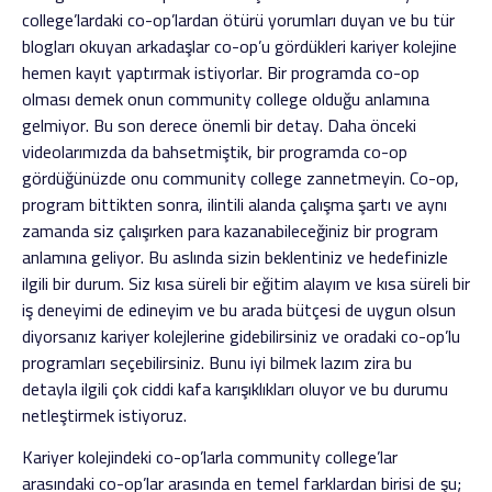
college’lardaki co-op’lardan ötürü yorumları duyan ve bu tür
blogları okuyan arkadaşlar co-op’u gördükleri kariyer kolejine
hemen kayıt yaptırmak istiyorlar. Bir programda co-op
olması demek onun community college olduğu anlamına
gelmiyor. Bu son derece önemli bir detay. Daha önceki
videolarımızda da bahsetmiştik, bir programda co-op
gördüğünüzde onu community college zannetmeyin. Co-op,
program bittikten sonra, ilintili alanda çalışma şartı ve aynı
zamanda siz çalışırken para kazanabileceğiniz bir program
anlamına geliyor. Bu aslında sizin beklentiniz ve hedefinizle
ilgili bir durum. Siz kısa süreli bir eğitim alayım ve kısa süreli bir
iş deneyimi de edineyim ve bu arada bütçesi de uygun olsun
diyorsanız kariyer kolejlerine gidebilirsiniz ve oradaki co-op’lu
programları seçebilirsiniz. Bunu iyi bilmek lazım zira bu
detayla ilgili çok ciddi kafa karışıklıkları oluyor ve bu durumu
netleştirmek istiyoruz.
Kariyer kolejindeki co-op’larla community college’lar
arasındaki co-op’lar arasında en temel farklardan birisi de şu;