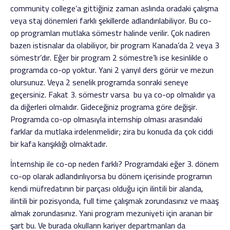
community college’a gittiğiniz zaman aslında oradaki çalışma
veya staj dönemleri farklı şekillerde adlandırılabiliyor. Bu co-
op programları mutlaka sömestr halinde verilir. Çok nadiren
bazen istisnalar da olabiliyor, bir program Kanada’da 2 veya 3
sömestr’dır. Eğer bir program 2 sömestre’lı ise kesinlikle o
programda co-op yoktur. Yani 2 yarıyıl ders görür ve mezun
olursunuz. Veya 2 senelik programda sonraki seneye
geçersiniz. Fakat 3. sömestr varsa bu ya co-op olmalıdır ya
da diğerleri olmalıdır. Gideceğiniz programa göre değişir.
Programda co-op olmasıyla internship olması arasındaki
farklar da mutlaka irdelenmelidir; zira bu konuda da çok ciddi
bir kafa karışıklığı olmaktadır.
İnternship ile co-op neden farklı? Programdaki eğer 3. dönem
co-op olarak adlandırılıyorsa bu dönem içerisinde programın
kendi müfredatının bir parçası olduğu için ilintili bir alanda,
ilintili bir pozisyonda, full time çalışmak zorundasınız ve maaş
almak zorundasınız. Yani program mezuniyeti için aranan bir
şart bu. Ve burada okulların kariyer departmanları da