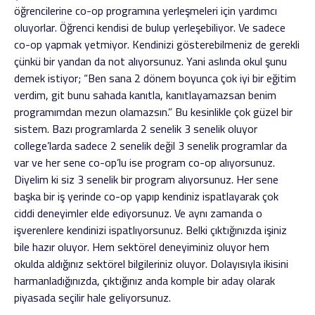
öğrencilerine co-op programına yerleşmeleri için yardımcı
oluyorlar. Öğrenci kendisi de bulup yerleşebiliyor. Ve sadece
co-op yapmak yetmiyor. Kendinizi gösterebilmeniz de gerekli
çünkü bir yandan da not alıyorsunuz. Yani aslında okul şunu
demek istiyor; “Ben sana 2 dönem boyunca çok iyi bir eğitim
verdim, git bunu sahada kanıtla, kanıtlayamazsan benim
programımdan mezun olamazsın.” Bu kesinlikle çok güzel bir
sistem. Bazı programlarda 2 senelik 3 senelik oluyor
college’larda sadece 2 senelik değil 3 senelik programlar da
var ve her sene co-op’lu ise program co-op alıyorsunuz.
Diyelim ki siz 3 senelik bir program alıyorsunuz. Her sene
başka bir iş yerinde co-op yapıp kendiniz ispatlayarak çok
ciddi deneyimler elde ediyorsunuz. Ve aynı zamanda o
işverenlere kendinizi ispatlıyorsunuz. Belki çıktığınızda işiniz
bile hazır oluyor. Hem sektörel deneyiminiz oluyor hem
okulda aldığınız sektörel bilgileriniz oluyor. Dolayısıyla ikisini
harmanladığınızda, çıktığınız anda komple bir aday olarak
piyasada seçilir hale geliyorsunuz.