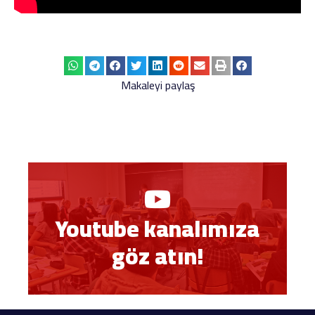
Makaleyi paylaş
Youtube kanalımıza
göz atın!