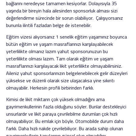
bağlarını neredeyse tamamen kesiyorlar. Dolayısıyla 35
yaşında bir bireyin hala ailesinden sponsorluk alması sizi
değerlendirme sürecinde bir sorun olabiliyor. Çalışıyorsanız
bununla ilintili fazladan belge de istenebilir.
Eğitim vizesi alıyorsanız 1 senelik eğitim yaşamınız boyunca
bütün eğitim ve yaşam masraflarınızı karşılayabilecek
yeterlilikte olmanız lazım yahut sponsorunuzun bu
yeterlilikte olması lazım. Tam olarak eğitim ve yaşam
masraflarınızı karşılayacak likit yeterlilikte olmayabilirsiniz.
Aileniz yahut sponsorlarınızın belgelenebilecek gelir düzeyleri
yüksekse ve düzenli olarak size ulaşacaksa yine sıkıntı
olmayabilir. Herkesin profili birbirinden farklı.
Kimisi de likit miktarın çok yüksek olmadığını ama
gayrimenkullerinin fazla olduğunu söyler. Bunlar destekleyici
unsurlardır ve likit paraya çevrilebilme durumları çok hızlı
olmayabiliyor. Bu emlak için böyle. Otomobilde durum daha
farklı. Daha hızlı nakde çevrilebiliyor. Bu arada sahip olunan
gayrimenkullerin tapularının güncel olup olmadığını