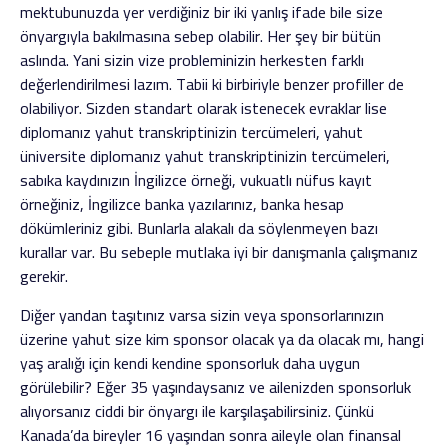
mektubunuzda yer verdiğiniz bir iki yanlış ifade bile size
önyargıyla bakılmasına sebep olabilir. Her şey bir bütün
aslında. Yani sizin vize probleminizin herkesten farklı
değerlendirilmesi lazım. Tabii ki birbiriyle benzer profiller de
olabiliyor. Sizden standart olarak istenecek evraklar lise
diplomanız yahut transkriptinizin tercümeleri, yahut
üniversite diplomanız yahut transkriptinizin tercümeleri,
sabıka kaydınızın İngilizce örneği, vukuatlı nüfus kayıt
örneğiniz, İngilizce banka yazılarınız, banka hesap
dökümleriniz gibi. Bunlarla alakalı da söylenmeyen bazı
kurallar var. Bu sebeple mutlaka iyi bir danışmanla çalışmanız
gerekir.
Diğer yandan taşıtınız varsa sizin veya sponsorlarınızın
üzerine yahut size kim sponsor olacak ya da olacak mı, hangi
yaş aralığı için kendi kendine sponsorluk daha uygun
görülebilir? Eğer 35 yaşındaysanız ve ailenizden sponsorluk
alıyorsanız ciddi bir önyargı ile karşılaşabilirsiniz. Çünkü
Kanada’da bireyler 16 yaşından sonra aileyle olan finansal