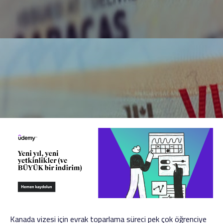
Kanada vizesi için evrak toparlama süreci pek çok öğrenciye