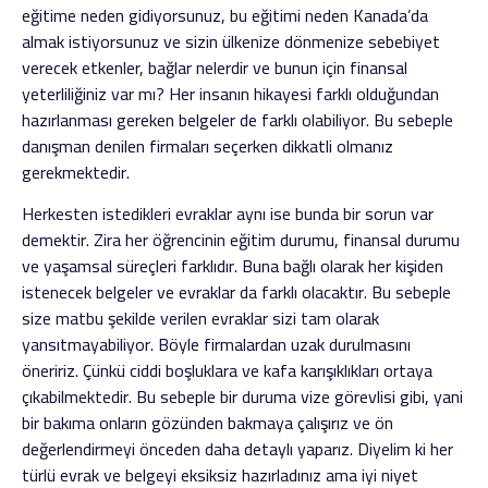
eğitime neden gidiyorsunuz, bu eğitimi neden Kanada’da
almak istiyorsunuz ve sizin ülkenize dönmenize sebebiyet
verecek etkenler, bağlar nelerdir ve bunun için finansal
yeterliliğiniz var mı? Her insanın hikayesi farklı olduğundan
hazırlanması gereken belgeler de farklı olabiliyor. Bu sebeple
danışman denilen firmaları seçerken dikkatli olmanız
gerekmektedir.
Herkesten istedikleri evraklar aynı ise bunda bir sorun var
demektir. Zira her öğrencinin eğitim durumu, finansal durumu
ve yaşamsal süreçleri farklıdır. Buna bağlı olarak her kişiden
istenecek belgeler ve evraklar da farklı olacaktır. Bu sebeple
size matbu şekilde verilen evraklar sizi tam olarak
yansıtmayabiliyor. Böyle firmalardan uzak durulmasını
öneririz. Çünkü ciddi boşluklara ve kafa karışıklıkları ortaya
çıkabilmektedir. Bu sebeple bir duruma vize görevlisi gibi, yani
bir bakıma onların gözünden bakmaya çalışırız ve ön
değerlendirmeyi önceden daha detaylı yaparız. Diyelim ki her
türlü evrak ve belgeyi eksiksiz hazırladınız ama iyi niyet