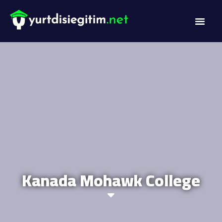
DİL PROG
AKADEMİK PR
Kanada Mohawk College