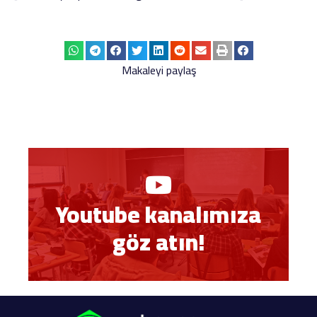
Makaleyi paylaş
Youtube kanalımıza
göz atın!