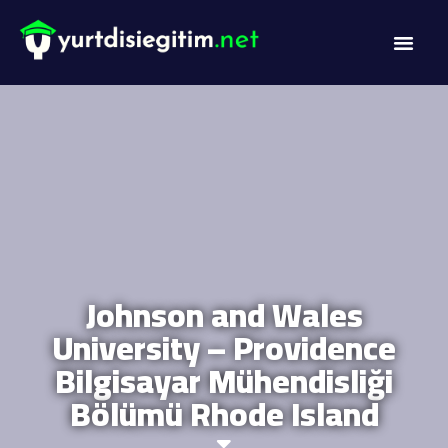
DİL PROG
AKADEMİK PR
Johnson and Wales
University – Providence
Bilgisayar Mühendisliği
Bölümü Rhode Island