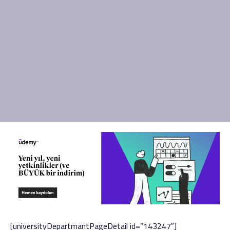
[universityDepartmantPageDetail id=”143247″]