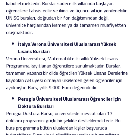
kabul etmektedir. Burslar sadece ilk yıllarında başlayan
öğrencilere tahsis edilir ve ikinci ve üçüncü yıl için yenilenebilir.
UNISG bursları, doğrudan bir fon dağıtımından değil,
üniversite harçlarından kısmen ya da tamamen muafiyetten
oluşmaktadır.
İtalya Verona Üniversitesi Uluslararası Yüksek
Lisans Bursları
Verona Üniversitesi, Matematikte iki yıllık Yüksek Lisans
Programına kayıtlanan öğrencilere sunulmaktadır. Burslar,
tamamen yabancı bir dilde öğretilen Yüksek Lisans Derslerine
kaydolan AB üyesi olmayan ülkelerden gelen öğrenciler için
ayrılmıştır. Burs, yıllık 9.000 Euro değerindedir.
Perugia Üniversitesi Uluslararası Öğrenciler için
Doktora Bursları
Perugia Doktora Bursu, üniversitede mevcut olan 17
doktora programını güçlü bir şekilde desteklemektedir. Bu
burs programına bütün uluslardan kişiler başvuruda
bulunabilirler. Burs, üç yıl süreliğince verilir ve burs miktarı