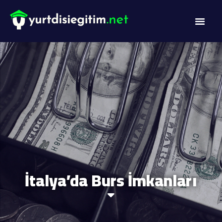
İtalya’da Burs İmkanları