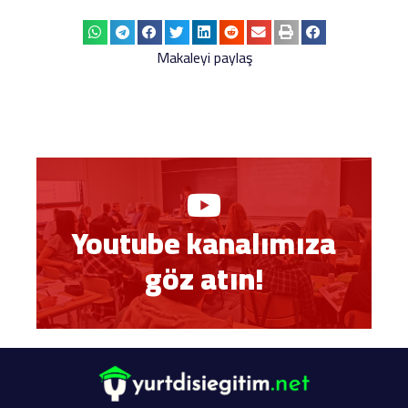
Makaleyi paylaş
Youtube kanalımıza
göz atın!