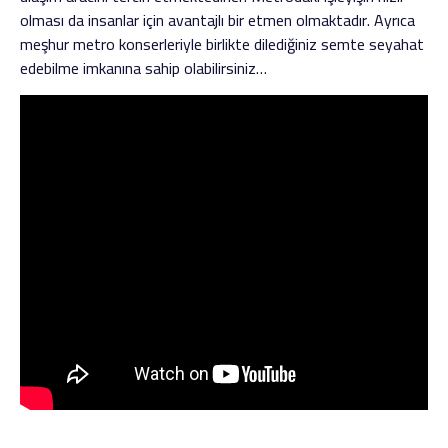
olması da insanlar için avantajlı bir etmen olmaktadır. Ayrıca
meşhur metro konserleriyle birlikte dilediğiniz semte seyahat
edebilme imkanına sahip olabilirsiniz…