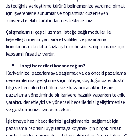
,istediğiniz yerleştirme türünü belirlemenize yardımcı olmak
için işverenlerle sunumlar ve toplantılar düzenleyen
üniversite ekibi tarafından desteklenirsiniz.
Çalışmalarınızı çeşitli uzman, isteğe bağlı modüller ile
kişiselleştirmenin yanı sıra etkinlikler ve pazarlama
konularında da daha fazla iş tecrübesine sahip olmanız için
kapsamlı fırsatlar vardır.
Hangi becerileri kazanacağım?
Kariyerinize, pazarlamaya başlamak ya da önceki pazarlama
deneyimlerinizi geliştirmek için ihtiyaç duyduğunuz endüstri
bilgi ve becerileri bu bölüm size kazandıracaktır. Lisans,
pazarlama yönetiminde bir kariyere hazırlık yaparken teknik,
yaratıcı, denetleyici ve yönetsel becerilerinizi geliştirmenize
ve göstermenize izin verecektir.
İşletmeye hazır becerilerinizi geliştirmenizi sağlamak için,
pazarlama teorisini uygulamaya koymak için birçok fırsat
vardır. Dersler, seminerler, atölye çalışmaları, “gerçek dünya”