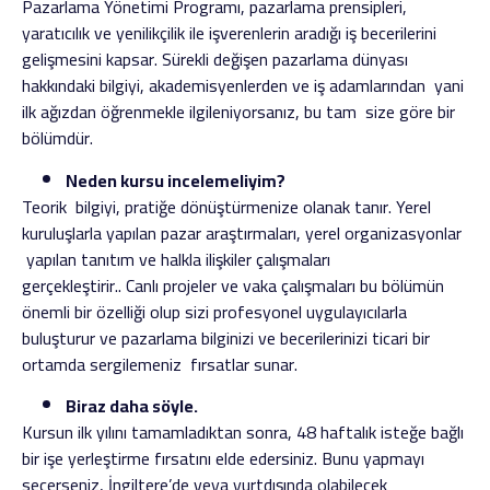
Pazarlama Yönetimi Programı, pazarlama prensipleri,
yaratıcılık ve yenilikçilik ile işverenlerin aradığı iş becerilerini
gelişmesini kapsar. Sürekli değişen pazarlama dünyası
hakkındaki bilgiyi, akademisyenlerden ve iş adamlarından yani
ilk ağızdan öğrenmekle ilgileniyorsanız, bu tam size göre bir
bölümdür.
Neden kursu incelemeliyim?
Teorik bilgiyi, pratiğe dönüştürmenize olanak tanır. Yerel
kuruluşlarla yapılan pazar araştırmaları, yerel organizasyonlar
yapılan tanıtım ve halkla ilişkiler çalışmaları
gerçekleştirir.. Canlı projeler ve vaka çalışmaları bu bölümün
önemli bir özelliği olup sizi profesyonel uygulayıcılarla
buluşturur ve pazarlama bilginizi ve becerilerinizi ticari bir
ortamda sergilemeniz fırsatlar sunar.
Biraz daha söyle.
Kursun ilk yılını tamamladıktan sonra, 48 haftalık isteğe bağlı
bir işe yerleştirme fırsatını elde edersiniz. Bunu yapmayı
seçerseniz, İngiltere’de veya yurtdışında olabilecek