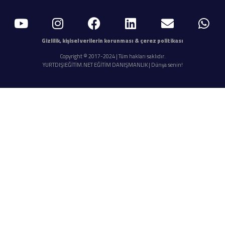
Gizlilik, kişisel verilerin korunması & çerez politikası
Copyright © 2017-2024 | Tüm hakları saklıdır.
YURTDIŞIEĞİTİM.NET EĞİTİM DANIŞMANLIK | Dünya senin!