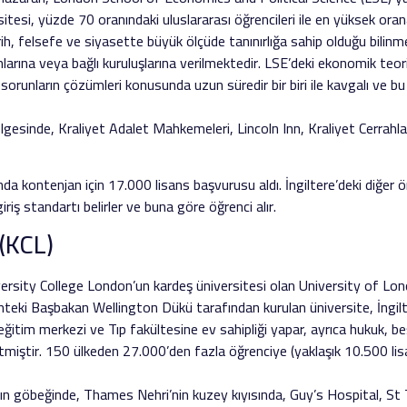
tesi, yüzde 70 oranındaki uluslararası öğrencileri ile en yüksek orana
ih, felsefe ve siyasette büyük ölçüde tanınırlığa sahip olduğu bilin
larına veya bağlı kuruluşlarına verilmektedir. LSE’deki ekonomik teor
orunların çözümleri konusunda uzun süredir bir biri ile kavgalı ve bu
esinde, Kraliyet Adalet Mahkemeleri, Lincoln Inn, Kraliyet Cerrahları
nda kontenjan için 17.000 lisans başvurusu aldı. İngiltere’deki diğer ö
riş standartı belirler ve buna göre öğrenci alır.
(KCL)
rsity College London’un kardeş üniversitesi olan University of London
hteki Başbakan Wellington Dükü tarafından kurulan üniversite, İngilte
ğitim merkezi ve Tıp fakültesine ev sahipliği yapar, ayrıca hukuk, beşe
etmiştir. 150 ülkeden 27.000’den fazla öğrenciye (yaklaşık 10.500 lis
’nın göbeğinde, Thames Nehri’nin kuzey kıyısında, Guy’s Hospital, 