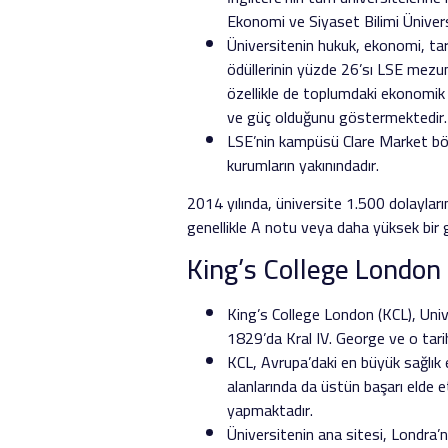
Ekonomi ve Siyaset Bilimi Üniversi
Üniversitenin hukuk, ekonomi, tar
ödüllerinin yüzde 26’sı LSE mezun
özellikle de toplumdaki ekonomik s
ve güç olduğunu göstermektedir.
LSE’nin kampüsü Clare Market bölg
kurumların yakınındadır.
2014 yılında, üniversite 1.500 dolayları
genellikle A notu veya daha yüksek bir gi
King’s College London 
King’s College London (KCL), Unive
1829’da Kral IV. George ve o tari
KCL, Avrupa’daki en büyük sağlık e
alanlarında da üstün başarı elde 
yapmaktadır.
Üniversitenin ana sitesi, Londra