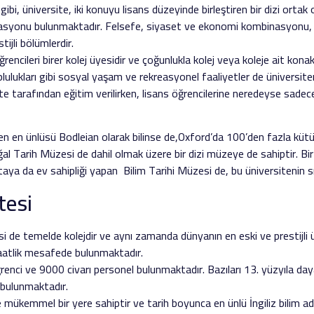
gibi, üniversite, iki konuyu lisans düzeyinde birleştiren bir dizi or
nasyonu bulunmaktadır. Felsefe, siyaset ve ekonomi kombinasyonu, 
jli bölümlerdir.
rencileri birer kolej üyesidir ve çoğunlukla kolej veya koleje ait kona
toplulukları gibi sosyal yaşam ve rekreasyonel faaliyetler de üniversite
te tarafından eğitim verilirken, lisans öğrencilerine neredeyse sadec
den en ünlüsü Bodleian olarak bilinse de,Oxford’da 100’den fazla kü
 Tarih Müzesi de dahil olmak üzere bir dizi müzeye de sahiptir. Bir a
taya da ev sahipliği yapan Bilim Tarihi Müzesi de, bu üniversitenin sın
tesi
 de temelde kolejdir ve aynı zamanda dünyanın en eski ve prestijli ün
aatlik mesafede bulunmaktadır.
enci ve 9000 civarı personel bulunmaktadır. Bazıları 13. yüzyıla da
 bulunmaktadır.
mükemmel bir yere sahiptir ve tarih boyunca en ünlü İngiliz bilim ada