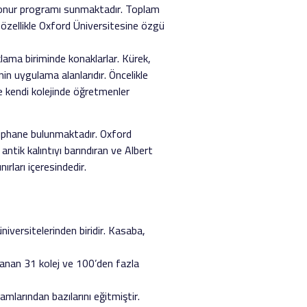
tak onur programı sunmaktadır. Toplam
özellikle Oxford Üniversitesine özgü
klama biriminde konaklarlar. Kürek,
nin uygulama alanlarıdır. Öncelikle
e kendi kolejinde öğretmenler
tüphane bulunmaktadır. Oxford
ntik kalıntıyı barındıran ve Albert
ırları içeresindedir.
iversitelerinden biridir. Kasaba,
yanan 31 kolej ve 100’den fazla
mlarından bazılarını eğitmiştir.