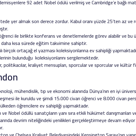
emisyenlere 92 adet Nobel ödülü verilmiş ve Cambridge’e bağlı matem
rsitede yer almak son derece zordur. Kabul oranı yüzde 25’ten az ve r
ştır.
i öğrenci ile birlikte konferans ve denetlemelerde görev alabilir ve bu
n daha kısa sürede eğitim takvimine sahiptir.
 birçok ortaçağ el yazması koleksiyonlarına ev sahipliği yapmaktadır
klerinin bulunduğu koleksiyonlarını sergilemektedir.
politikacılar, kraliyet mensupları, sporcular ve sporcular ve kültür fi
ondon
knoloji, mühendislik, tıp ve ekonomi alanında Dünya’nın en iyi ünivers
leşmesi ile kuruldu ve şimdi 15.000 civarı öğrenci ve 8.000 civarı pers
 ülkeden öğrencilere ev sahipliği yapmaktadır.
ı ve Nobel ödüllü sanatçıların yanı sıra etkili hükümet danışmanları ve
arında devrim niteliğindeki yenilikleri gerçekleştirmeye devam ediyor 
r.
ton ve Chelsea Kraliyet Belediyesindeki Kensington Sarayı’nın yanın