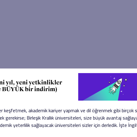
ler keşfetmek, akademik kariyer yapmak ve dil öğrenmek gibi birçok se
k gerekirse; Birleşik Krallık üniversiteleri, size büyük avantaj sağlay
ademik yeterlilik sağlayacak üniversiteleri sizler için derledik. İşte İn