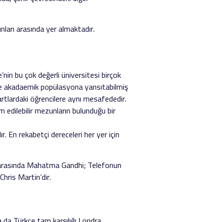
ları arasında yer almaktadır.
in bu çok değerli üniversitesi birçok
im ve akadaemik popülasyona yansıtabilmiş
şartlardaki öğrencilere aynı mesafededir.
am edilebilir mezunların bulunduğu bir
. En rekabetçi dereceleri her yer için
r arasında Mahatma Gandhi; Telefonun
hris Martin’dir.
 da Türkçe tam karşılığı Londra