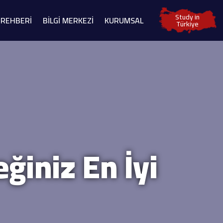
Study in
 REHBERİ
BİLGİ MERKEZİ
KURUMSAL
Türkiye
eğiniz En İyi