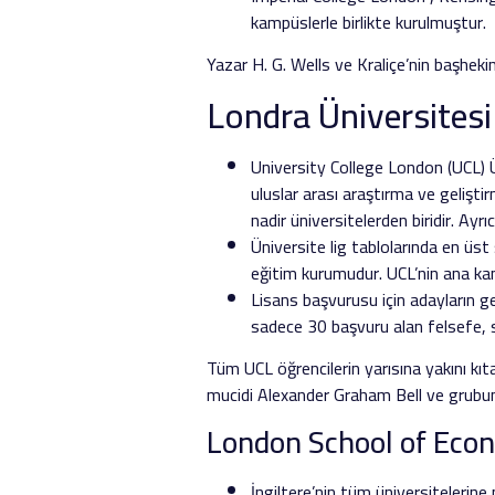
kampüslerle birlikte kurulmuştur.
Yazar H. G. Wells ve Kraliçe’nin başhek
Londra Üniversitesi
University College London (UCL) Ü
uluslar arası araştırma ve gelişti
nadir üniversitelerden biridir. Ayr
Üniversite lig tablolarında en üst 
eğitim kurumudur. UCL’nin ana k
Lisans başvurusu için adayların ge
sadece 30 başvuru alan felsefe, 
Tüm UCL öğrencilerin yarısına yakını k
mucidi Alexander Graham Bell ve grubunda
London School of Econ
İngiltere’nin tüm üniversitelerin