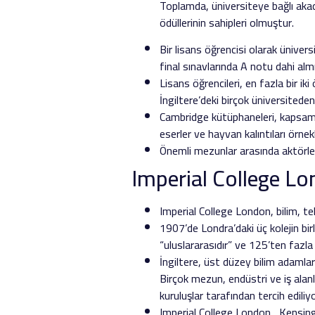
Toplamda, üniversiteye bağlı akad
ödüllerinin sahipleri olmuştur.
Bir lisans öğrencisi olarak ünive
final sınavlarında A notu dahi almı
Lisans öğrencileri, en fazla bir ik
İngiltere’deki birçok üniversitede
Cambridge kütüphaneleri, kapsamlı
eserler ve hayvan kalıntıları örne
Önemli mezunlar arasında aktörler, 
Imperial College L
Imperial College London, bilim, te
1907’de Londra’daki üç kolejin bir
“uluslararasıdır” ve 125’ten fazla
İngiltere, üst düzey bilim adamlar
Birçok mezun, endüstri ve iş alanl
kuruluşlar tarafından tercih ediliyo
Imperial College London , Kensing