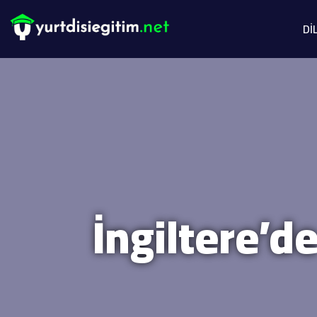
Dİ
İngiltere’de