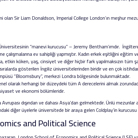
imi olan Sir Liam Donaldson, Imperial College London‘ın meşhur mezun
niversitesinin “manevi kurucusu” – Jeremy Bentham’ımdır. İngiltere’n
rme çalışmalarına ev sahipliği yapmıştır. Kadın erkek eşitliğini eğit
ıca, etkin köken, yaş, cinsiyet ve diğer hiçbir fark yapılmaksızın tüm 
sıralarda gösterilen İngiliz üniversitelerinden biridir ve en çok istihd
ampüsü “Bloomsbury”, merkezi Londra bölgesinde bulunmaktadır.
nel olarak herhangi bir düzeydeki tüm A derecelerini almak zorundadır
siyaset ve ekonomi bölümleridir.
ıta Avrupası dışından ve dahası Asya’dan gelmektedir. Ünlü mezunla
ki diğer üyelerle üniversitede bir araya gelen Coldplay’in kurucusu C
omics and Political Science
e nazaran, London School of Economics and Political Science (LSE) ya