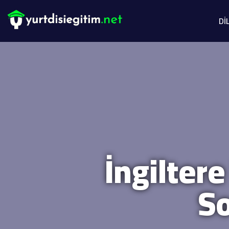
Dİ
İngilter
So