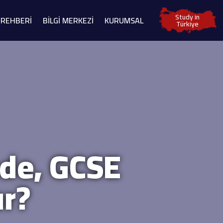
Study in
 REHBERİ
BİLGİ MERKEZİ
KURUMSAL
Türkiye
nde, GCSE
ur?