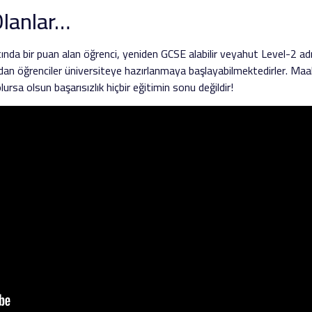
Olanlar…
nda bir puan alan öğrenci, yeniden GCSE alabilir veyahut Level-2 adı
dan öğrenciler üniversiteye hazırlanmaya başlayabilmektedirler. Maal
rsa olsun başarısızlık hiçbir eğitimin sonu değildir!